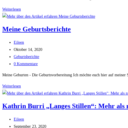
Weiterlesen
Rauhnächte
–
Rituale
Meine Geburtsberichte
für
Reinigung,
Beitrags-
Eileen
einen
Autor:
Beitrag
Oktober 14, 2020
klaren
veröffentlicht:
Beitrags-
Geburtsberichte
Fokus
Kategorie:
Beitrags-
0 Kommentare
und
Kommentare:
das
Meine Geburten - Die Geburtsvorbereitung Ich möchte euch hier auf meiner Sei
Manifestieren
Weiterlesen
Meine
der
Geburtsberichte
eigenen
Herzenswünsche
Kathrin Burri „Langes Stillen“: Mehr als n
Beitrags-
Eileen
Autor:
Beitrag
September 23, 2020