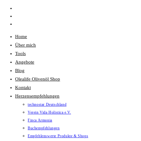
Zum
Inhalt
springen
Home
Über mich
Tools
Angebote
Blog
Olealife Olivenöl Shop
Kontakt
Herzensempfehlungen
technostar Deutschland
Verein Vida Holistica e.V.
Finca Armonia
Buchempfehlungen
Empfehlenswerte Produkte & Shops