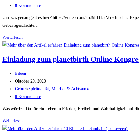
Kategorie:
Beitrags-
0 Kommentare
Kommentare:
Um was genau geht es hier? https://vimeo.com/453981115 Verschiedene Exper
Geburtsgeschichte…
Weiterlesen
Einladung:
Ja
zur
Einladung zum planetbirth Online Kongre
sanften,
orgasmischen
Beitrags-
Eileen
Geburt
Autor:
Beitrag
Oktober 29, 2020
veröffentlicht:
Beitrags-
Geburt
/
Spiritualität, Mindset & Achtsamkeit
Kategorie:
Beitrags-
0 Kommentare
Kommentare:
Was würdest Du für ein Leben in Frieden, Freiheit und Wahrhaftigkeit auf d
Weiterlesen
Einladung
zum
planetbirth