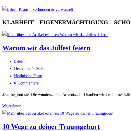
KLARHEIT – EIGENERMÄCHTIGUNG – SCH
Warum wir das Julfest feiern
Beitrags-
Eileen
Autor:
Beitrag
Dezember 1, 2020
veröffentlicht:
Beitrags-
Heidnische Feste
Kategorie:
Beitrags-
0 Kommentare
Kommentare:
Jetzt beginnt sie: Die wunderschöne Adventszeit. Draußen wird es immer kält
Weiterlesen
Warum
wir
das
10 Wege zu deiner Traumgeburt
Julfest