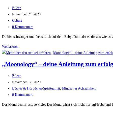
feiern
Beitrags-
Eileen
Autor:
Beitrag
November 24, 2020
veröffentlicht:
Beitrags-
Geburt
Kategorie:
Beitrags-
0 Kommentare
Kommentare:
Du bist schwanger und freust dich auf dein Baby. Du malst es dir aus wie es
Weiterlesen
10
Wege
zu
„Moonology“ – deine Anleitung zum erfol
deiner
Traumgeburt
Beitrags-
Eileen
Autor:
Beitrag
November 17, 2020
veröffentlicht:
Beitrags-
Bücher & Hörbücher
/
Spiritualität, Mindset & Achtsamkeit
Kategorie:
Beitrags-
0 Kommentare
Kommentare:
Der Mond beeinflusst so vieles Der Mond wirkt sich nicht nur auf Ebbe und