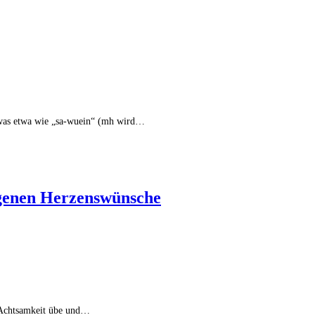
 was etwa wie „sa-wuein“ (mh wird…
eigenen Herzenswünsche
n Achtsamkeit übe und…