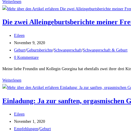
Weiterlesen
„Moonology“
–
deine
Die zwei Alleingeburtsberichte meiner Fr
Anleitung
zum
Beitrags-
Eileen
erfolgreichen
Autor:
Beitrag
November 9, 2020
Manifestieren
veröffentlicht:
Beitrags-
Geburt
/
Geburtsberichte
/
Schwangerschaft
/
Schwangerschaft & Geburt
deiner
Kategorie:
Beitrags-
0 Kommentare
Wünsche
Kommentare:
Meine liebe Freundin und Kollegin Georgina hat ebenfalls zwei ihrer drei Ki
Weiterlesen
Die
zwei
Alleingeburtsberichte
Einladung: Ja zur sanften, orgasmischen 
meiner
Freundin
Beitrags-
Eileen
Georgina
Autor:
Beitrag
November 1, 2020
Szabo
veröffentlicht:
Beitrags-
Empfehlungen
/
Geburt