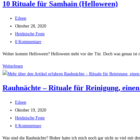
10 Rituale für Samhain (Helloween)
Online
Kongress
Beitrags-
Eileen
Autor:
Beitrag
Oktober 28, 2020
veröffentlicht:
Beitrags-
Heidnische Feste
Kategorie:
Beitrags-
0 Kommentare
Kommentare:
Woher kommt Helloween? Helloween steht vor der Tür. Doch was genau ist 
Weiterlesen
10
Rituale
für
Rauhnächte – Rituale für Reinigung, eine
Samhain
(Helloween)
Beitrags-
Eileen
Autor:
Beitrag
Oktober 19, 2020
veröffentlicht:
Beitrags-
Heidnische Feste
Kategorie:
Beitrags-
0 Kommentare
Kommentare:
Was sind die Rauhnächte? Bisher hatte ich mich noch gar nicht so viel mit