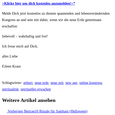
>Klicke hier um dich kostenlos anzumelden!<*
Melde Dich jetzt kostenlos zu diesem spannenden und lebensverändernden
Kongress an und sein mit dabei, wenn wir die neue Erde gemeinsam
erschaffen:
liebevoll – wahrhaftig und frei!
Ich freue mich auf Dich,
alles Liebe
Eileen Kraus
Schlagwörter
:
geburt
,
neue erde
,
neue zeit
,
new age
,
online kongress
,
spiritualität
,
spirituelles erwachen
Weitere Artikel ansehen
Vorheriger Beitrag
10 Rituale für Samhain (Helloween)