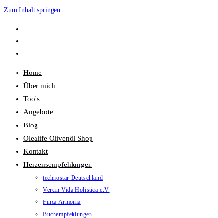
Zum Inhalt springen
Home
Über mich
Tools
Angebote
Blog
Olealife Olivenöl Shop
Kontakt
Herzensempfehlungen
technostar Deutschland
Verein Vida Holistica e.V.
Finca Armonia
Buchempfehlungen