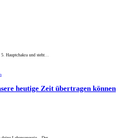
as 5. Hauptchakra und steht…
nsere heutige Zeit übertragen können
te deine Lebensenergie – Der…