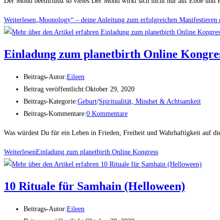
Der Mond beeinflusst so vieles Der Mond wirkt sich nicht nur auf Ebbe und
Weiterlesen
„Moonology“ – deine Anleitung zum erfolgreichen Manifestieren
Einladung zum planetbirth Online Kongre
Beitrags-Autor:
Eileen
Beitrag veröffentlicht:
Oktober 29, 2020
Beitrags-Kategorie:
Geburt
/
Spiritualität, Mindset & Achtsamkeit
Beitrags-Kommentare:
0 Kommentare
Was würdest Du für ein Leben in Frieden, Freiheit und Wahrhaftigkeit auf d
Weiterlesen
Einladung zum planetbirth Online Kongress
10 Rituale für Samhain (Helloween)
Beitrags-Autor:
Eileen