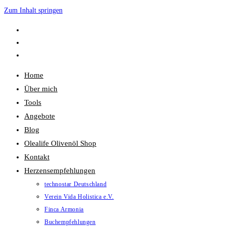
Zum Inhalt springen
Home
Über mich
Tools
Angebote
Blog
Olealife Olivenöl Shop
Kontakt
Herzensempfehlungen
technostar Deutschland
Verein Vida Holistica e.V.
Finca Armonia
Buchempfehlungen