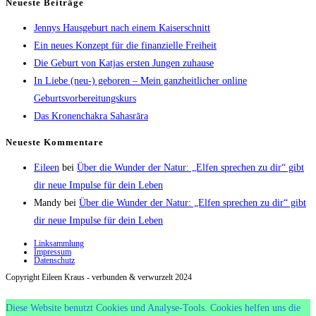
Neueste Beiträge
Jennys Hausgeburt nach einem Kaiserschnitt
Ein neues Konzept für die finanzielle Freiheit
Die Geburt von Katjas ersten Jungen zuhause
In Liebe (neu-) geboren – Mein ganzheitlicher online
Geburtsvorbereitungskurs
Das Kronenchakra Sahasrāra
Neueste Kommentare
Eileen
bei
Über die Wunder der Natur: „Elfen sprechen zu dir“ gibt
dir neue Impulse für dein Leben
Mandy
bei
Über die Wunder der Natur: „Elfen sprechen zu dir“ gibt
dir neue Impulse für dein Leben
Linksammlung
Impressum
Datenschutz
Copyright Eileen Kraus - verbunden & verwurzelt 2024
Diese Website benutzt Cookies und Analyse-Tools. Cookies helfen uns die