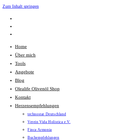
Zum Inhalt springen
Home
Über mich
Tools
Angebote
Blog
Olealife Olivenöl Shop
Kontakt
Herzensempfehlungen
technostar Deutschland
Verein Vida Holistica e.V.
Finca Armonia
Buchempfehlungen