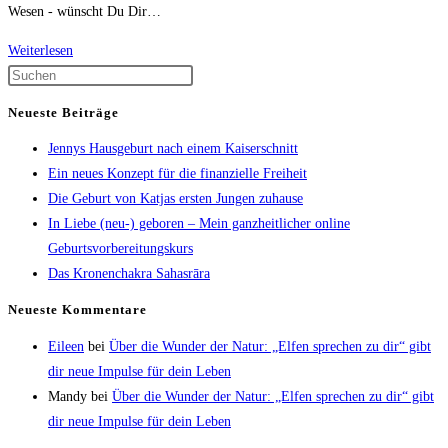
Wesen - wünscht Du Dir…
Weiterlesen
Einladung
zum
planetbirth
Neueste Beiträge
Online
Jennys Hausgeburt nach einem Kaiserschnitt
Kongress
Ein neues Konzept für die finanzielle Freiheit
Die Geburt von Katjas ersten Jungen zuhause
In Liebe (neu-) geboren – Mein ganzheitlicher online
Geburtsvorbereitungskurs
Das Kronenchakra Sahasrāra
Neueste Kommentare
Eileen
bei
Über die Wunder der Natur: „Elfen sprechen zu dir“ gibt
dir neue Impulse für dein Leben
Mandy
bei
Über die Wunder der Natur: „Elfen sprechen zu dir“ gibt
dir neue Impulse für dein Leben