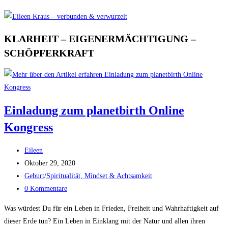
KLARHEIT – EIGENERMÄCHTIGUNG –
SCHÖPFERKRAFT
Einladung zum planetbirth Online
Kongress
Beitrags-
Eileen
Autor:
Beitrag
Oktober 29, 2020
veröffentlicht:
Beitrags-
Geburt
/
Spiritualität, Mindset & Achtsamkeit
Kategorie:
Beitrags-
0 Kommentare
Kommentare:
Was würdest Du für ein Leben in Frieden, Freiheit und Wahrhaftigkeit auf
dieser Erde tun? Ein Leben in Einklang mit der Natur und allen ihren