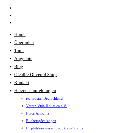
Zum
Inhalt
springen
Home
Über mich
Tools
Angebote
Blog
Olealife Olivenöl Shop
Kontakt
Herzensempfehlungen
technostar Deutschland
Verein Vida Holistica e.V.
Finca Armonia
Buchempfehlungen
Empfehlenswerte Produkte & Shops