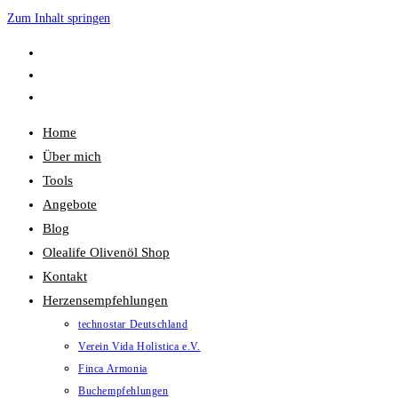
Zum Inhalt springen
Home
Über mich
Tools
Angebote
Blog
Olealife Olivenöl Shop
Kontakt
Herzensempfehlungen
technostar Deutschland
Verein Vida Holistica e.V.
Finca Armonia
Buchempfehlungen