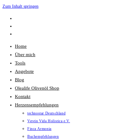
Zum Inhalt springen
Home
Über mich
Tools
Angebote
Blog
Olealife Olivenöl Shop
Kontakt
Herzensempfehlungen
technostar Deutschland
Verein Vida Holistica e.V.
Finca Armonia
Buchempfehlungen