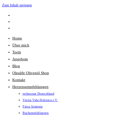
Zum Inhalt springen
Home
Über mich
Tools
Angebote
Blog
Olealife Olivenöl Shop
Kontakt
Herzensempfehlungen
technostar Deutschland
Verein Vida Holistica e.V.
Finca Armonia
Buchempfehlungen