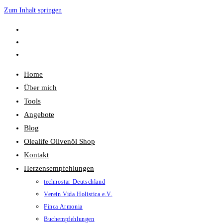
Zum Inhalt springen
Home
Über mich
Tools
Angebote
Blog
Olealife Olivenöl Shop
Kontakt
Herzensempfehlungen
technostar Deutschland
Verein Vida Holistica e.V.
Finca Armonia
Buchempfehlungen