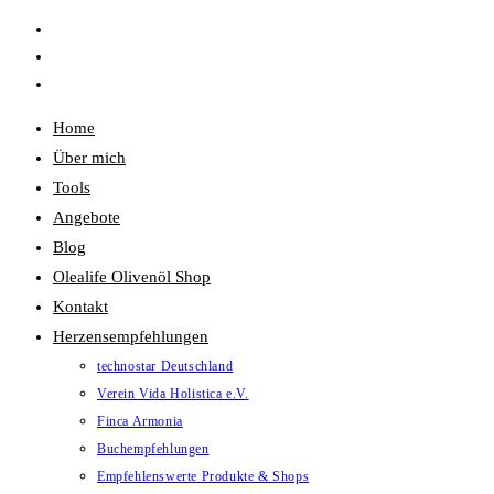
Zum
Inhalt
springen
Home
Über mich
Tools
Angebote
Blog
Olealife Olivenöl Shop
Kontakt
Herzensempfehlungen
technostar Deutschland
Verein Vida Holistica e.V.
Finca Armonia
Buchempfehlungen
Empfehlenswerte Produkte & Shops