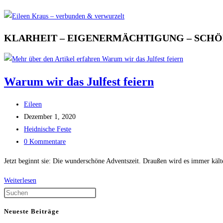
KLARHEIT – EIGENERMÄCHTIGUNG – SCH
Warum wir das Julfest feiern
Beitrags-
Eileen
Autor:
Beitrag
Dezember 1, 2020
veröffentlicht:
Beitrags-
Heidnische Feste
Kategorie:
Beitrags-
0 Kommentare
Kommentare:
Jetzt beginnt sie: Die wunderschöne Adventszeit. Draußen wird es immer kält
Weiterlesen
Warum
wir
das
Neueste Beiträge
Julfest