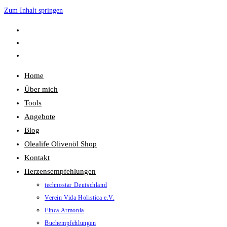
Zum Inhalt springen
Home
Über mich
Tools
Angebote
Blog
Olealife Olivenöl Shop
Kontakt
Herzensempfehlungen
technostar Deutschland
Verein Vida Holistica e.V.
Finca Armonia
Buchempfehlungen