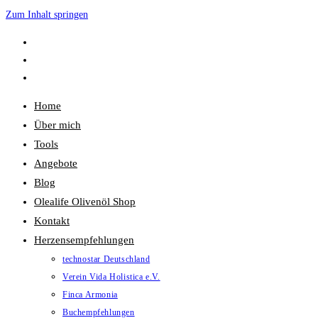
Zum Inhalt springen
Home
Über mich
Tools
Angebote
Blog
Olealife Olivenöl Shop
Kontakt
Herzensempfehlungen
technostar Deutschland
Verein Vida Holistica e.V.
Finca Armonia
Buchempfehlungen