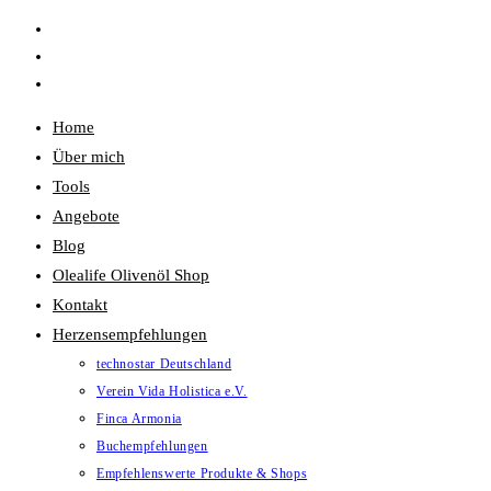
Zum
Inhalt
springen
Home
Über mich
Tools
Angebote
Blog
Olealife Olivenöl Shop
Kontakt
Herzensempfehlungen
technostar Deutschland
Verein Vida Holistica e.V.
Finca Armonia
Buchempfehlungen
Empfehlenswerte Produkte & Shops