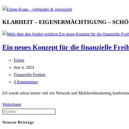
KLARHEIT – EIGENERMÄCHTIGUNG – SCH
Ein neues Konzept für die finanzielle Freih
Beitrags-
Eileen
Autor:
Beitrag
Juni 4, 2024
veröffentlicht:
Beitrags-
Finanzielle Freiheit
Kategorie:
Beitrags-
0 Kommentare
Kommentare:
Ich wurde schon immer viel mit Network und Multilevelmarketing konfrontiert
Weiterlesen
Ein
neues
Konzept
Neueste Beiträge
für