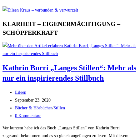
KLARHEIT – EIGENERMÄCHTIGUNG –
SCHÖPFERKRAFT
Kathrin Burri „Langes Stillen“: Mehr als
nur ein inspirierendes Stillbuch
Beitrags-
Eileen
Autor:
Beitrag
September 23, 2020
veröffentlicht:
Beitrags-
Bücher & Hörbücher
/
Stillen
Kategorie:
Beitrags-
0 Kommentare
Kommentare:
Vor kurzem habe ich das Buch „Langes Stillen“ von Kathrin Burri
zugesandt bekommen und es so gleich angefangen zu lesen. Mit diesem