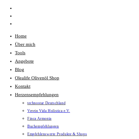
Zum
Inhalt
springen
Home
Über mich
Tools
Angebote
Blog
Olealife Olivenöl Shop
Kontakt
Herzensempfehlungen
technostar Deutschland
Verein Vida Holistica e.V.
Finca Armonia
Buchempfehlungen
Empfehlenswerte Produkte & Shops