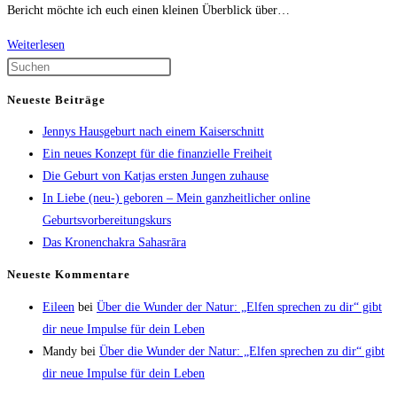
Bericht möchte ich euch einen kleinen Überblick über…
Weiterlesen
Kathrin
Burri
„Langes
Neueste Beiträge
Stillen“:
Jennys Hausgeburt nach einem Kaiserschnitt
Mehr
Ein neues Konzept für die finanzielle Freiheit
als
Die Geburt von Katjas ersten Jungen zuhause
nur
In Liebe (neu-) geboren – Mein ganzheitlicher online
ein
Geburtsvorbereitungskurs
inspirierendes
Das Kronenchakra Sahasrāra
Stillbuch
Neueste Kommentare
Eileen
bei
Über die Wunder der Natur: „Elfen sprechen zu dir“ gibt
dir neue Impulse für dein Leben
Mandy
bei
Über die Wunder der Natur: „Elfen sprechen zu dir“ gibt
dir neue Impulse für dein Leben