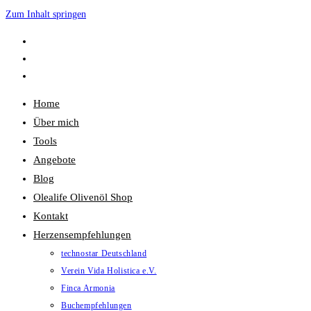
Zum Inhalt springen
Home
Über mich
Tools
Angebote
Blog
Olealife Olivenöl Shop
Kontakt
Herzensempfehlungen
technostar Deutschland
Verein Vida Holistica e.V.
Finca Armonia
Buchempfehlungen