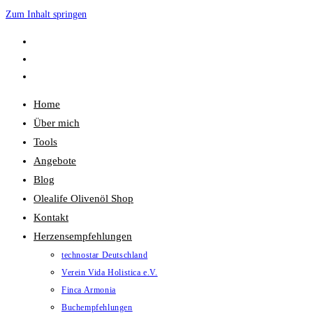
Zum Inhalt springen
Home
Über mich
Tools
Angebote
Blog
Olealife Olivenöl Shop
Kontakt
Herzensempfehlungen
technostar Deutschland
Verein Vida Holistica e.V.
Finca Armonia
Buchempfehlungen